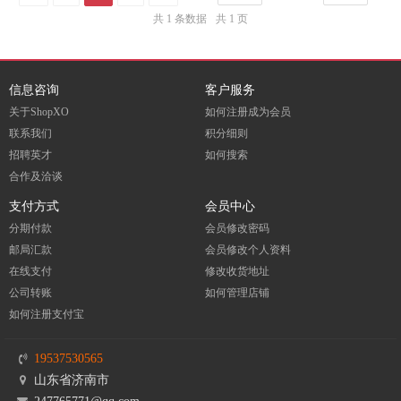
共 1 条数据
共 1 页
信息咨询
客户服务
关于ShopXO
如何注册成为会员
联系我们
积分细则
招聘英才
如何搜索
合作及洽谈
支付方式
会员中心
分期付款
会员修改密码
邮局汇款
会员修改个人资料
在线支付
修改收货地址
公司转账
如何管理店铺
如何注册支付宝
19537530565
山东省济南市