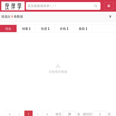
导航
筛选出
0
条数据
综合
销量
热度
价格
最新
没有相关数据
1
每页
条
跳转到
页