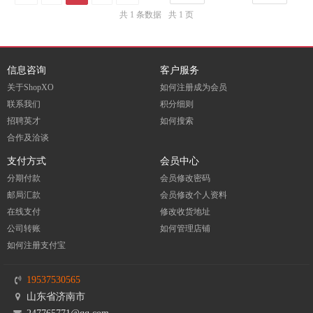
共 1 条数据
共 1 页
信息咨询
客户服务
关于ShopXO
如何注册成为会员
联系我们
积分细则
招聘英才
如何搜索
合作及洽谈
支付方式
会员中心
分期付款
会员修改密码
邮局汇款
会员修改个人资料
在线支付
修改收货地址
公司转账
如何管理店铺
如何注册支付宝
19537530565
山东省济南市