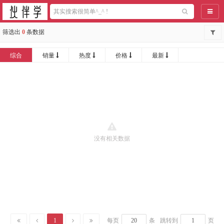
导航
筛选出
0
条数据
综合
销量
热度
价格
最新
没有相关数据
1
每页
条
跳转到
页