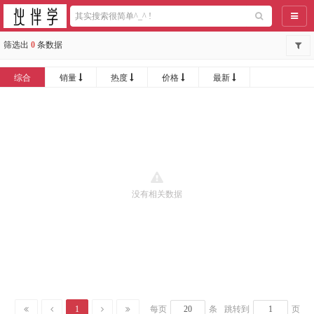
导航
筛选出
0
条数据
综合
销量
热度
价格
最新
没有相关数据
1
每页
条
跳转到
页