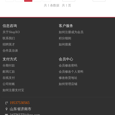
共 1 条数据
共 1 页
信息咨询
客户服务
关于ShopXO
如何注册成为会员
联系我们
积分细则
招聘英才
如何搜索
合作及洽谈
支付方式
会员中心
分期付款
会员修改密码
邮局汇款
会员修改个人资料
在线支付
修改收货地址
公司转账
如何管理店铺
如何注册支付宝
19537530565
山东省济南市